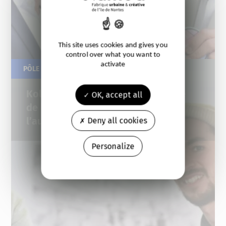
This site uses cookies and gives you
control over what you want to
activate
PÔLE ÉCONOMIQUE
29.06.2022
Koll3ct – Du projet au prototypage
OK, accept all
de leur solution de mesure de
l’audience tv
Deny all cookies
Personalize