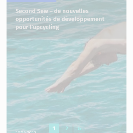
29.06.2022
Second Sew – de nouvelles
opportunités de développement
pour l’upcycling
1
2
»
Page
Page
Page précédente
23.06.2022