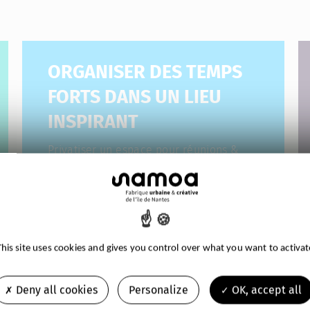
ORGANISER DES TEMPS
FORTS DANS UN LIEU
INSPIRANT
Privatiser un espace pour réunions &
évènements
DEVELOPPER &
This site uses cookies and gives you control over what you want to activat
EXPERIMENTER DES
Deny all cookies
Personalize
OK, accept all
PROJETS INNOVANTS