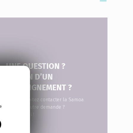
UNE QUESTION ?
BESOIN D’UN
RENSEIGNEMENT ?
Vous souhaitez contacter la Samoa
e
pour une autre demande ?
C’est par ici !