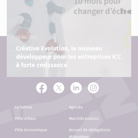
16.06.2022
Créative Evolution, le nouveau
développeur pour les entreprises ICC
à forte croissance
La Samoa
Agenda
Pôle urbain
Marchés publics
Pôle économique
Accueil de délégations
étrangères