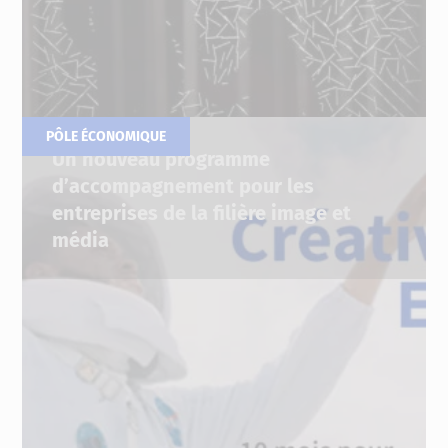
07.11.2022
PÔLE ÉCONOMIQUE
Un nouveau programme
d’accompagnement pour les
entreprises de la filière image et
média