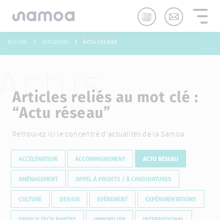
Aller au contenu
Accueil
Actualités
Actu réseau
Actus
Articles reliés au mot clé :
“
Actu réseau
”
Retrouvez ici le concentré d'actualités de la Samoa
ACCÉLÉRATEUR
ACCOMPAGNEMENT
ACTU RÉSEAU
AMÉNAGEMENT
APPEL À PROJETS / À CANDIDATURES
CULTURE
DESIGN
EVÉNEMENT
EXPÉRIMENTATIONS
FRENCH TECH NANTES
IMMOBILIER
INTERNATIONAL