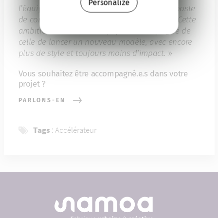
Personalize
l’équipe d’ici la fin de l’année en créant un poste
de communication et un poste de designer. Cette
ambition de créer une équipe s’accompagne de
celle de lancer un nouveau modèle, avec encore
plus de style et toujours moins d’impact.
»
Vous souhaitez être accompagné.e.s dans votre
projet ?
PARLONS-EN
Tags
:
Accélérateur