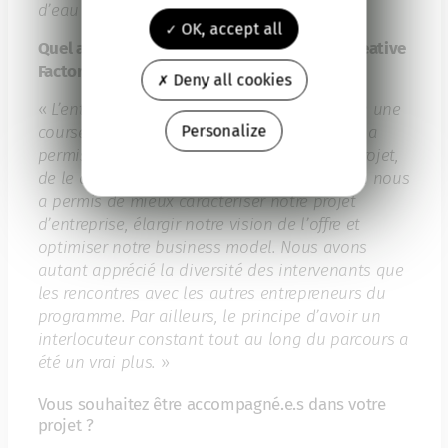
d’eau potable.
»
OK, accept all
Quel a été l’impact de l’accompagnement Creative
Factory Selection ?
Deny all cookies
«
L’entrepreneuriat peut parfois ressembler à une
Personalize
course contre la montre. L’accélérateur nous a
permis de prendre de la hauteur sur notre projet,
de le challenger en toute bienveillance. Cela nous
a permis de mieux caractériser notre projet
d’entreprise, élargir notre vision de l’offre et
optimiser notre business model. Nous avons
autant apprécié la diversité des intervenants que
les rencontres avec les autres entrepreneurs du
programme. Par ailleurs, le principe d’avoir un
interlocuteur constant tout au long du parcours a
été un vrai plus.
»
Vous souhaitez être accompagné.e.s dans votre
projet ?