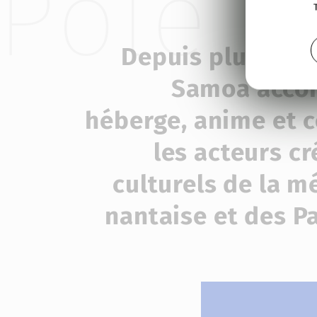
Pôle é
Depuis plus de 1
Samoa acco
héberge, anime et 
les acteurs cr
culturels de la m
nantaise et des Pa