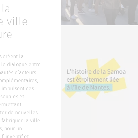
 la
 ville
ure
s créent la
 le dialogue entre
utés d’acteurs
complémentaires,
t impulsent des
souples et
ermettant
ter de nouvelles
fabriquer la ville
s, pour un
if, inventif et