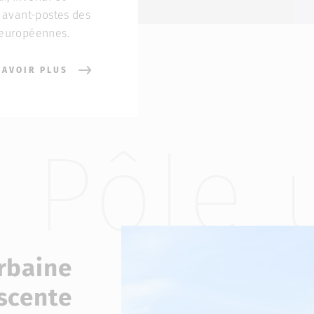
 avant-postes des
européennes.
SAVOIR PLUS
Pôle 
rbaine
scente