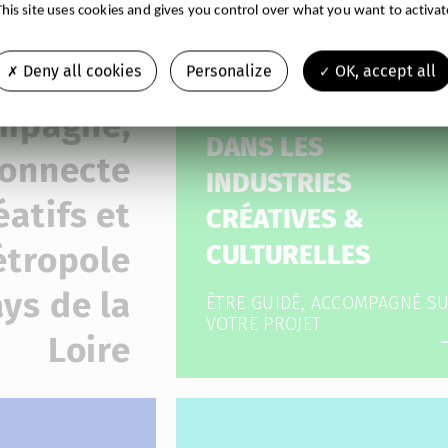
co
This site uses cookies and gives you control over what you want to activat
0 ans, la
Deny all cookies
Personalize
OK, accept all
ENTREPRENDRE
mpagne,
DANS LES
connecte
INDUSTRIES
éatifs et
CRÉATIVES &
étropole
CULTURELLES
ys de la
ÊTRE GUIDÉ, ACCOMPAGNÉ S
VOTRE PROJET
Loire