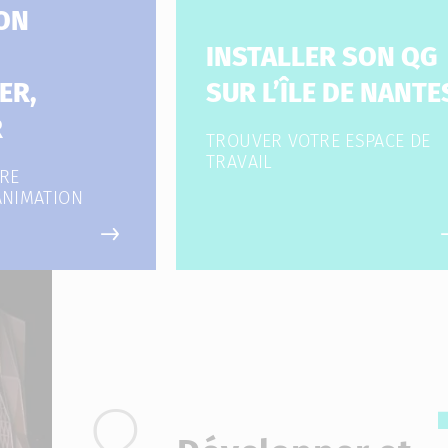
ON
INSTALLER SON QG
ER,
SUR L’ÎLE DE NANTE
R
TROUVER VOTRE ESPACE DE
TRAVAIL
RE
ANIMATION