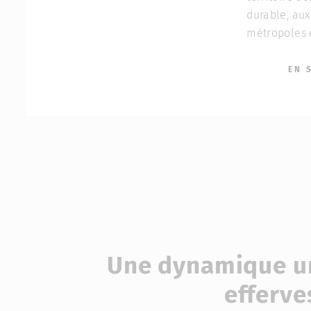
durable, aux
métropoles 
EN 
Une dynamique u
efferve