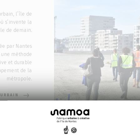
bain, l’île de
ù s’invente la
lle de demain.
ée par Nantes
ur une méthode
tive et durable
ppement de la
métropole.
 URBAIN