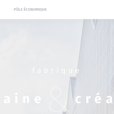
PÔLE ÉCONOMIQUE
fabrique
&
baine
cré