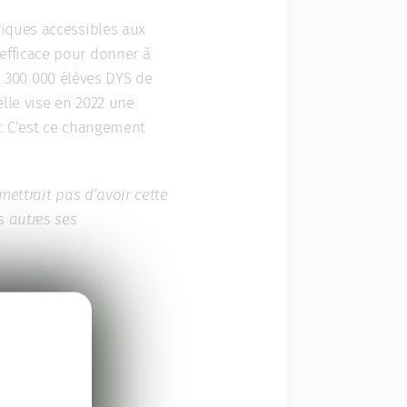
iques accessibles aux
efficace pour donner à
 à 300 000 élèves DYS de
elle vise en 2022 une
r. C’est ce changement
ettrait pas d’avoir cette
 autres ses