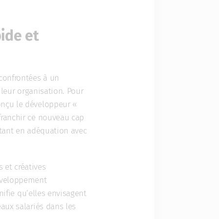
ide et
 confrontées à un
 leur organisation. Pour
onçu le développeur «
franchir ce nouveau cap
restant en adéquation avec
s et créatives
développement
nifie qu’elles envisagent
eaux salariés dans les