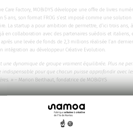
e Care Factory, MOBiDYS développe une offre de livres numér
En 5 ans, son format FROG s’est imposé comme une solution 
lire. La startup a pour ambition de permettre, d’ici trois ans,
jà en collaboration avec des partenaires suédois et italiens, 
près une levée de fonds de 2,3 millions réalisée l’an dernie
n intégration au développeur Créative Evolution.
met une dynamique de groupe vraiment équilibrée. Plus ne perm
 indispensable pour que chacun puisse approfondir avec les
res. »
– Marion Berthaut, fondatrice de MOBiDYS