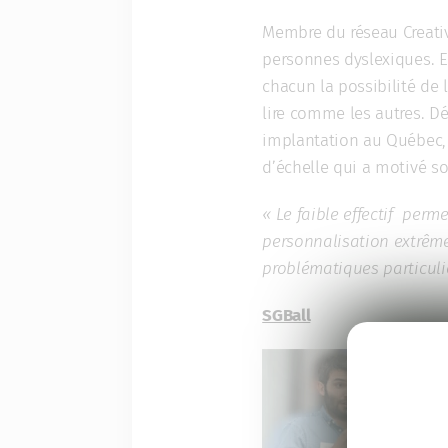
Membre du réseau Creativ
personnes dyslexiques. 
chacun la possibilité de 
lire comme les autres. Dé
implantation au Québec, a
d’échelle qui a motivé so
« Le faible effectif per
personnalisation extrême
problématiques particuliè
SGBall