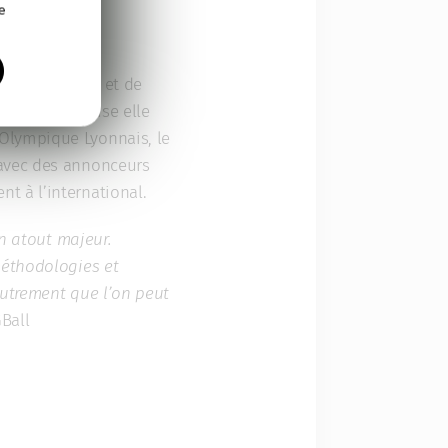
e
 publicitaires et de
 ». L’entreprise elle
Olympique Lyonnais, le
 avec des annonceurs
t à l’international.
un atout majeur.
méthodologies et
autrement que l’on peut
GBall