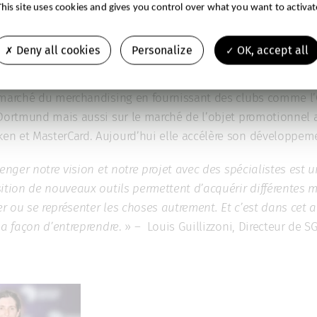
This site uses cookies and gives you control over what you want to activat
Deny all cookies
Personalize
OK, accept all
alisée dans la conception et la production de ballons de sport
ers, SGBall se présente comme un « faiseur de ballons créatifs
 marché du merchandising en fournissant des clubs comme l’
 Dortmund mais aussi sur le marché de l’objet promotionnel
n et MasterCard. Aujourd’hui elle accélère son développemen
lenger notre vision et notre projet avec des spécialistes est 
sition de nouveaux outils permettent d’acquérir différentes 
r ou se représenter les choses autrement. Et c’est dans cet 
la façon d’entreprendre
. » – Louis Guillizzoni, Directeur de S