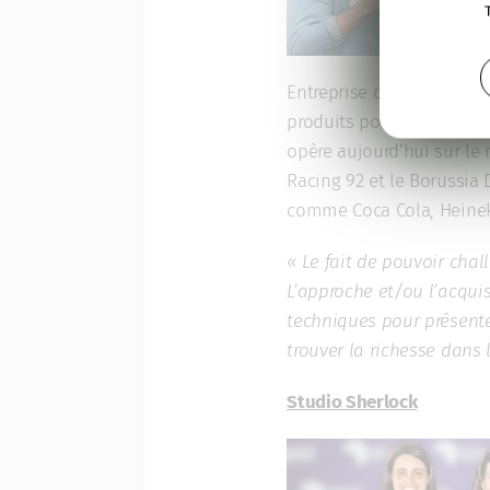
Entreprise créative spéci
produits pour les support
opère aujourd’hui sur le
Racing 92 et le Borussia
comme Coca Cola, Heineke
« Le fait de pouvoir chal
L’approche et/ou l’acqui
techniques pour présente
trouver la richesse dans 
Studio Sherlock