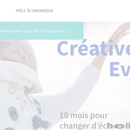
PÔLE ÉCONOMIQUE
Créative Evolution, le nouveau développeur pour les entreprises ICC à forte croissance