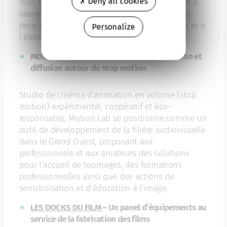
Deny all cookies
hors norme oblige à redoubler de créativité et à
identifier de nouveaux modèles économiques
pour diffuser ce type de production en France et à
Personalize
l’étranger.
MOTION LAB – Un outil de création, formation et
diffusion autour du stop motion
Studio de cinéma d’animation en volume (stop
motion) expérimental, coopératif et éco-
responsable, Motion Lab se positionne comme un
outil de développement de la filière audiovisuelle
dans le Grand Ouest, proposant aux
professionnels et aux amateurs des solutions
pour l’accueil de tournages, des formations
professionnelles ainsi que des actions de
sensibilisation et d’éducation à l’image.
LES DOCKS DU FILM
– Un panel d’équipements au
service de la fabrication des films