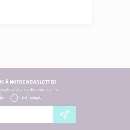
US À NOTRE NEWSLETTER
 newsletter(s) auxquelles vous abonner.
QUE
PÔLE URBAIN