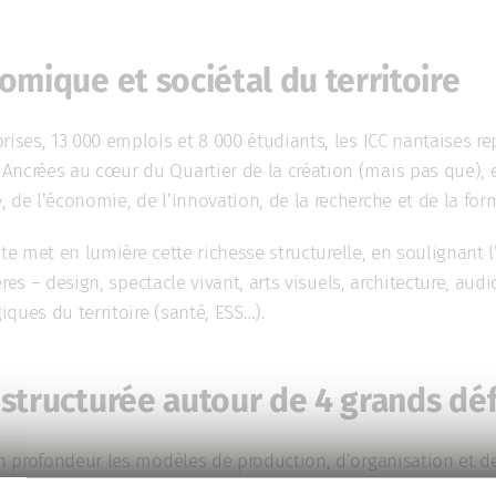
omique et sociétal du territoire
rises, 13 000 emplois et 8 000 étudiants, les ICC nantaises re
Ancrées au cœur du Quartier de la création (mais pas que), el
 de l’économie, de l’innovation, de la recherche et de la for
ute
met en lumière cette richesse structurelle, en soulignant 
ières – design, spectacle vivant, arts visuels, architecture, aud
giques du territoire (santé, ESS…).
 structurée autour de 4 grands déf
 en profondeur les modèles de production, d’organisation et d
te : faire du pôle nantais un laboratoire de référence des tran