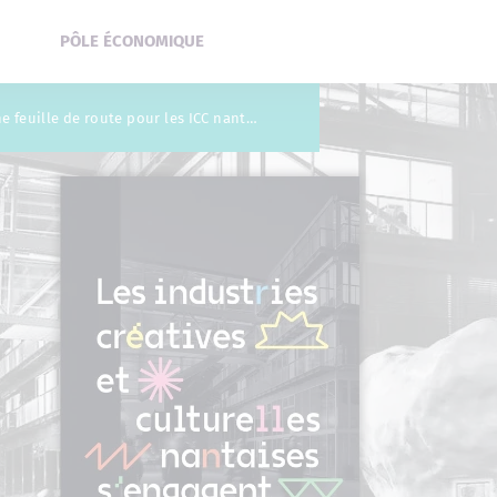
PÔLE ÉCONOMIQUE
S’engager, agir, transformer : une feuille de route pour les ICC nantaises à horizon 2030