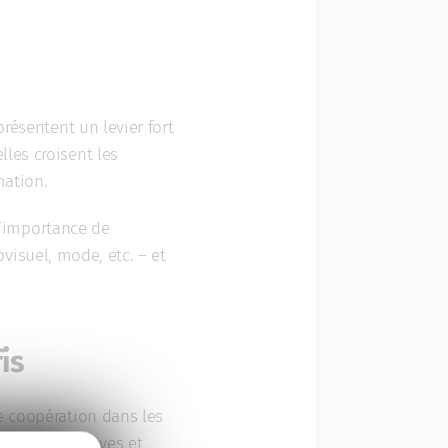
présentent un levier fort
les croisent les
mation.
l’importance de
iovisuel,
mode
, etc. – et
is
e coopération dans les
sitions créatives et