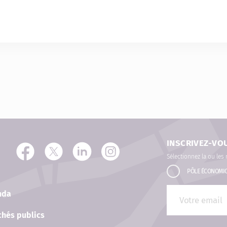
INSCRIVEZ-VO
Sélectionnez la ou les
PÔLE ÉCONOMI
nda
hés publics