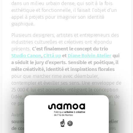
dans un milieu urbain dense, qui soit à la fois
esthétique et fonctionnelle, il faisait l’objet d’un
appel à projets pour imaginer son identité
graphique.
Plusieurs designers, artistes et entrepreneurs des
industries culturelles et créatives ont répondu
présents.
C’est finalement le concept du trio
Studio Canon
,
Città up
et
Diane Boivin Atelier
qui
a séduit le jury d’experts. Sensible et poétique, il
mêle créativité, identité et inspirations florales
pour que marcher rime avec déambuler,
contempler et éveiller ses sens. Une enveloppe de
25 000 € lui est accordée, intégrant la conception
(idée, étude, mises au point…) et la réalisation de
ce parcours (fabrication, installation, chantier…).
Avant de voir le jour,
leur proposition sera
soumise à l’avis des citoyen∙ne∙s lors d’un atelier
de concertation en janvier 2025
. Les volontaires