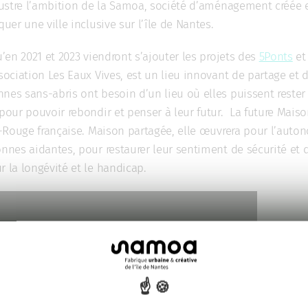
llustre l’ambition de la Samoa, société d’aménagement créée 
quer une ville inclusive sur l’île de Nantes.
u’en 2021 et 2023 viendront s’ajouter les projets des
5Ponts
et 
sociation Les Eaux Vives, est un lieu innovant de partage et d’
nes sans-abris ont besoin d’un lieu où elles puissent rester 
 pour pouvoir rebondir et penser à leur futur. La future Maiso
ix-Rouge française. Maison partagée, elle œuvrera pour l’auto
onnes aidantes, pour restaurer leur sentiment de sécurité et 
r la longévité et le handicap.