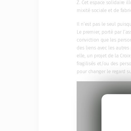
Z. Cet espace solidaire i
mixité sociale et de fabri
Il n’est pas le seul puisq
Le premier, porté par l’as
conviction que les person
des liens avec les autres
elle, un projet de la Cro
fragilisés et/ou des pers
pour changer le regard su