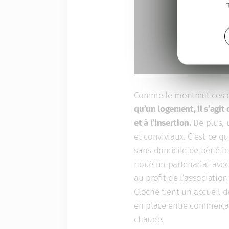
Comme le montrent ces di
qu’un logement, il s’agit
et à l’insertion.
De plus, 
et conviviaux. C’est ce q
sans domicile de bénéficie
noué un partenariat avec 
au profit de l’association
Cloche tient un accueil 
en place entre commerça
chaude.