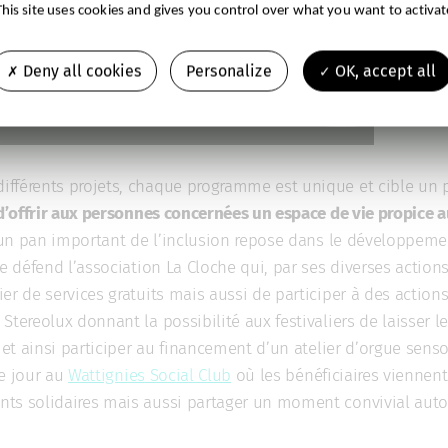
This site uses cookies and gives you control over what you want to activat
Deny all cookies
Personalize
OK, accept all
fférents projets, chaque programme est unique et cible un pu
 d’offrir aux personnes concernées un espace de vie propice 
un pan important de l’inclusion repose dans le développem
ue défend l’association La Cloche qui, par ses diverses actio
r de services gratuits mais aussi de participer à des actions c
Stereolux donnant la possibilité aux festivaliers de laisser 
 et ainsi participer au financement d’un atelier d’orgue sensori
de jour au
Wattignies Social Club
où les bénéficiaires viennen
nts solidaires mais aussi partager un moment convivial aut