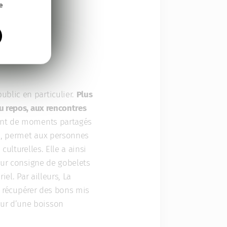
e
blic en particulier.
Plus
au repos, aux rencontres
ent de moments partagés
ns, permet aux personnes
ulturelles. Elle a ainsi
leur consigne de gobelets
el. Par ailleurs, La
t récupérer des bons mis
our d’une boisson