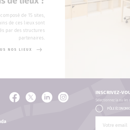
s de lieux ?
composé de 15 sites,
ains de ces lieux sont
és par des structures
partenaires.
US NOS LIEUX
INSCRIVEZ-VO
Sélectionnez la ou les
PÔLE ÉCONOMI
nda