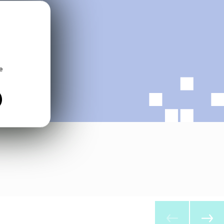
?
stions !
e