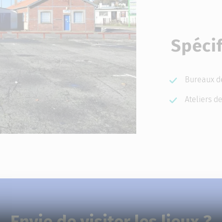
Spécif
Bureaux de
Ateliers d
Envie de visiter les lieux ?