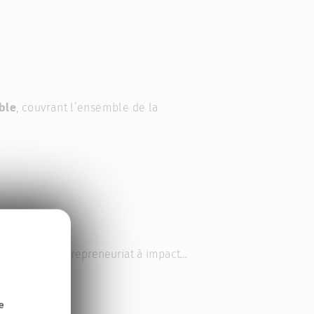
ble
, couvrant l’ensemble de la
el, branding…
age textile, entrepreneuriat à impact…
e