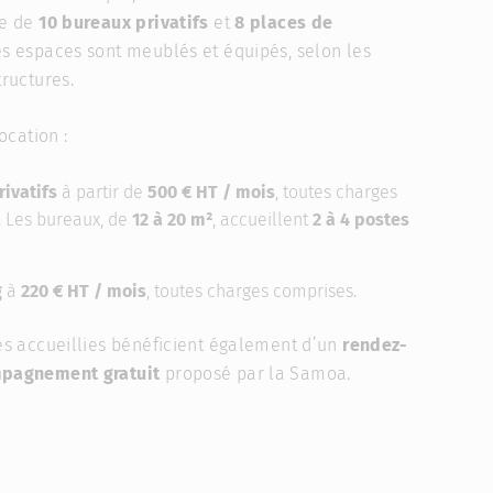
le de
10
bureaux privatifs
et
8 places de
es espaces sont meublés et équipés, selon les
tructures.
ocation :
rivatifs
à partir de
500 € HT / mois
, toutes charges
. Les bureaux, de
12 à 20 m²
, accueillent
2 à 4 postes
g
à
220 € HT / mois
, toutes charges comprises.
es accueillies bénéficient également d’un
rendez-
pagnement gratuit
proposé par la Samoa.