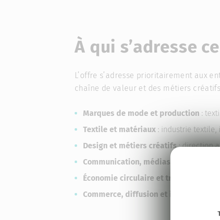
À qui s’adresse ce
L’offre s’adresse prioritairement aux en
chaîne de valeur et des métiers créatif
Marques de mode et production
: tex
Textile et matériaux
: industrie textil
Design et métiers créatifs
: direction a
Communication, médias et image
: ma
Économie circulaire et transition éco
Commerce, diffusion et innovation
: e