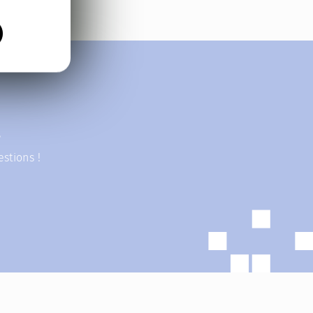
?
stions !