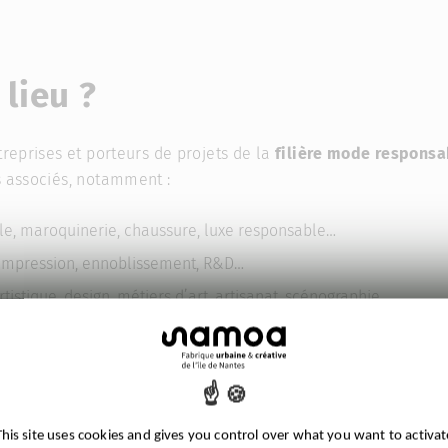
 lieu ?
treprises et porteurs de projets de la
filière mode responsa
s associés, notamment :
tile, maroquinerie, chaussure, luxe responsable…
e, impression, ennoblissement, R&D…
rtistique, design, métiers d’art, artisanat, scénographie…
rketing, relations publiques, influence, photographie, audiovisu
logique
: éco-conception, réemploi, réparation, upcycling, recycl
-commerce, fashion tech, design 3D, IA, R&D…
This site uses cookies and gives you control over what you want to activat