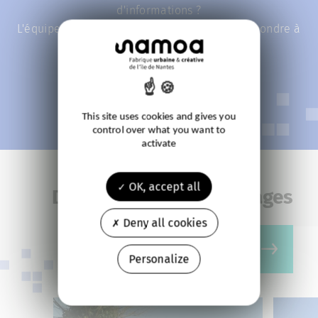
d'informations ?
L'équipe de la Samoa se fera un plaisir de répondre à
toutes vos questions !
Contactez-nous
This site uses cookies and gives you
control over what you want to
activate
OK, accept all
Découvrir le lieu en images
Deny all cookies
Personalize