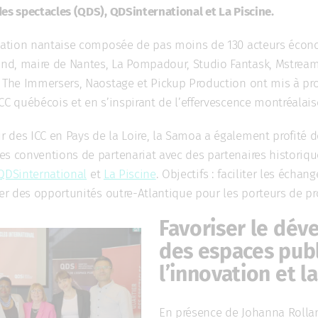
es spectacles (QDS), QDSinternational et La Piscine.
égation nantaise composée de pas moins de 130 acteurs écono
nd, maire de Nantes, La Pompadour, Studio Fantask, Mstrea
 The Immersers, Naostage et Pickup Production ont mis à profi
CC québécois et en s’inspirant de l’effervescence montréalais
 des ICC en Pays de la Loire, la Samoa a également profité 
es conventions de partenariat avec des partenaires historiqu
QDSinternational
et
La Piscine
. Objectifs : faciliter les écha
éer des opportunités outre-Atlantique pour les porteurs de pr
Favoriser le dé
des espaces publ
l’innovation et l
En présence de Johanna Rollan