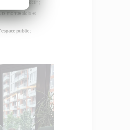
art au design actif ;
rs montréalais et
l’espace public
;