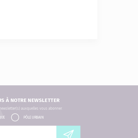
US À NOTRE NEWSLETTER
 newsletter(s) auxquelles vous abonner.
QUE
PÔLE URBAIN