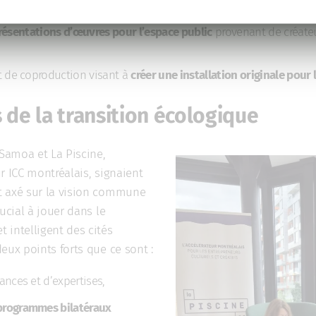
 expérimentaux pour les espaces publics
en laissant une large p
résentations d’œuvres pour l’espace public
provenant de créateu
t de coproduction visant à
créer une installation originale pour 
s de la transition écologique
Samoa et La Piscine,
r ICC montréalais, signaient
t axé sur la vision commune
ucial à jouer dans le
 intelligent des cités
eux points forts que ce sont :
nces et d’expertises,
programmes bilatéraux