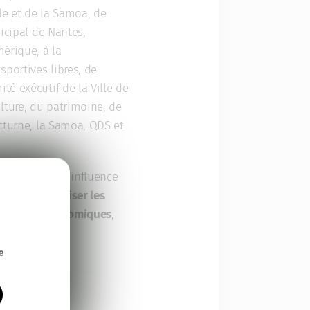
e et de la Samoa, de
nicipal de Nantes,
érique, à la
sportives libres, de
é exécutif de la Ville de
lture, du patrimoine, de
cturne, la Samoa, QDS et
le statut et l’influence
ettra de
mobiliser les
etombées économiques
,
pprentissage
e