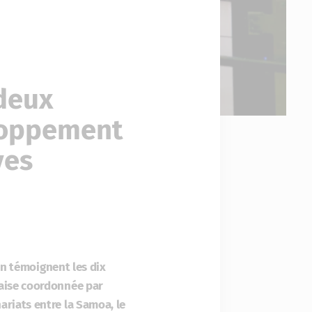
deux
eloppement
ves
En témoignent les dix
taise coordonnée par
riats entre la Samoa, le