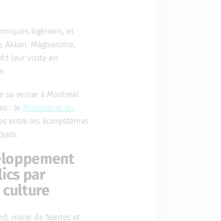
miques ligériens, et
m, Akken, Magnanime,
t leur visite en
e.
de sa venue à Montréal
es : le
Partenariat du
nges entre les écosystèmes
ojets.
veloppement
ics par
a culture
d, maire de Nantes et