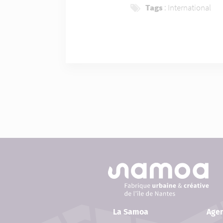
Tags
:
International
La Samoa
Age