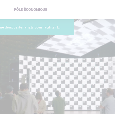
PÔLE ÉCONOMIQUE
Nantes/Montréal : la Samoa signe deux partenariats pour faciliter le développement des industries culturelles et créatives nantaise