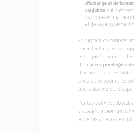
d’échange et de formati
conjoints
qui mettront 
pratiques en matière de
et de développement d
En signant ce partenariat
travaillent à créer des o
et les professionnels des
d’un
accès privilégié à d
d’accroître leur visibilité
travers des approches co
lieu à des projets d’expé
Par ces deux collaborati
s’attèlent à créer un cad
entre les acteurs des indu