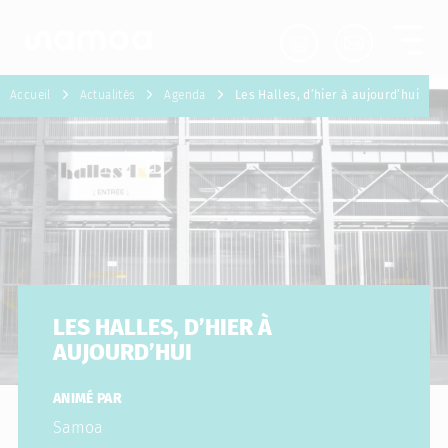
Aller au contenu
Accueil
Actualités
Agenda
Les Halles, d’hier à aujourd’hui
LES HALLES, D’HIER À
AUJOURD’HUI
ANIMÉ PAR
Samoa