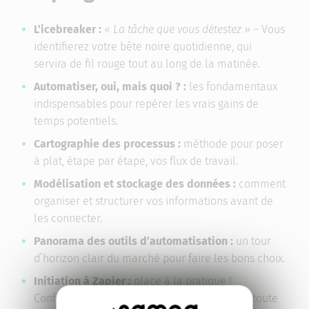
L’icebreaker :
« La tâche que vous détestez »
– Vous
identifierez votre bête noire quotidienne, qui
servira de fil rouge tout au long de la matinée.
Automatiser, oui, mais quoi ? :
les fondamentaux
indispensables pour repérer les vrais gains de
temps potentiels.
Cartographie des processus :
méthode pour poser
à plat, étape par étape, vos flux de travail.
Modélisation et stockage des données :
comment
organiser et structurer vos informations avant de
les connecter.
Panorama des outils d’automatisation :
un tour
d’horizon clair du marché pour faire les bons choix.
Initiation à Zapier :
place à la pratique !
Configuration pas à pas et en direct de votre toute