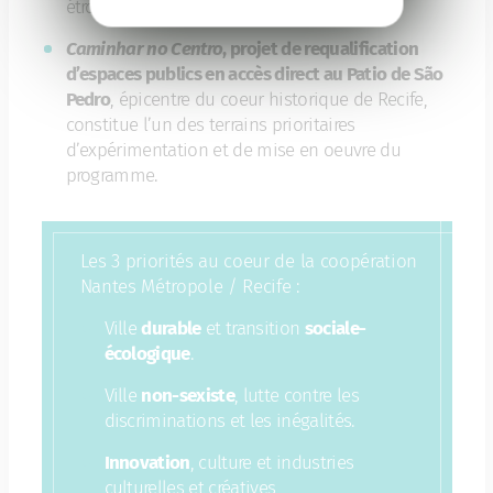
étroitement avec la recherche.
Caminhar no Centro
, projet de requalification
d’espaces publics en accès direct au Patio de São
Pedro
, épicentre du coeur historique de Recife,
constitue l’un des terrains prioritaires
d’expérimentation et de mise en oeuvre du
programme.
Les 3 priorités au coeur de la coopération
Nantes Métropole / Recife :
Ville
durable
et transition
sociale-
écologique
.
Ville
non-sexiste
, lutte contre les
discriminations et les inégalités.
Innovation
, culture et industries
culturelles et créatives